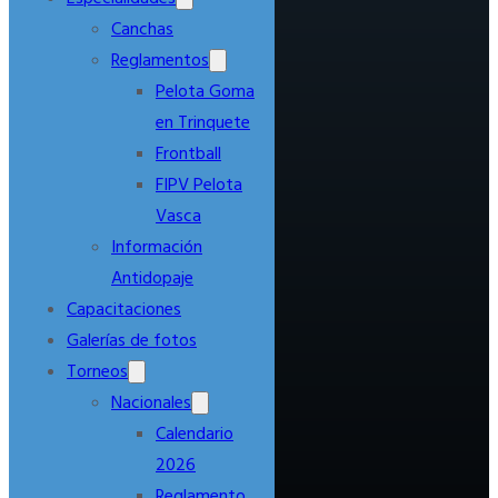
Canchas
Reglamentos
Pelota Goma
en Trinquete
Frontball
FIPV Pelota
Vasca
Información
Antidopaje
Capacitaciones
Galerías de fotos
Torneos
Nacionales
Calendario
2026
Reglamento