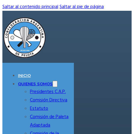
Saltar al contenido principal
Saltar al pie de página
INICIO
QUIENES SOMOS
Presidentes C.A.P.
Comisión Directiva
Estatuto
Comisión de Paleta
Adaptada
Comisión de la