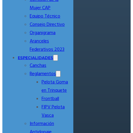
Mujer CAP
Equipo Técnico
Consejo Directivo
Organigrama
Aranceles
Federativos 2023
ESPECIALIDADES
Canchas
Reglamentos
Pelota Goma
en Trinquete
Frontball
FIPV Pelota
Vasca
Información
Antidopaje