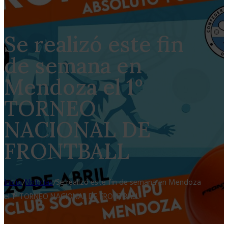
Se realizó este fin
de semana en
Mendoza el 1º
TORNEO
NACIONAL DE
FRONTBALL
Inicio
/
Noticias
/
Se realizó este fin de semana en Mendoza
el 1º TORNEO NACIONAL DE FRONTBALL