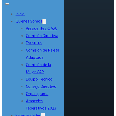
Inicio
Quienes Somos
Presidentes C.A.P.
Comisión Directiva
Estatuto
Comisión de Paleta
Adaptada
Comisión de la
Mujer CAP
Equipo Técnico
Consejo Directivo
Organigrama
Aranceles
Federativos 2023
Especialidades