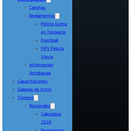
Canchas
Reglamentos
Pelota Goma
en Trinquete
Frontball
FIPV Pelota
Vasca
Información
Antidopaje
Capacitaciones
Galerías de fotos
Torneos
Nacionales
Calendario
2026
Reglamento