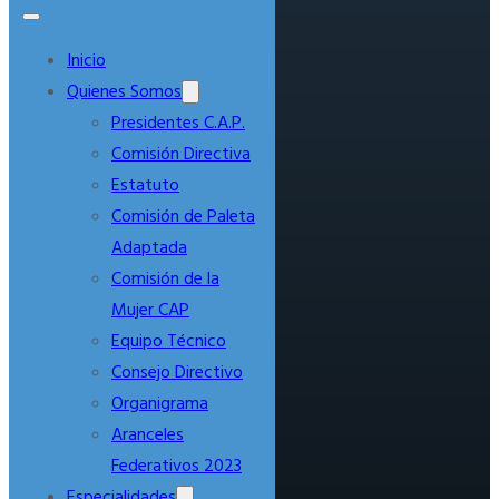
Inicio
Quienes Somos
Presidentes C.A.P.
Comisión Directiva
Estatuto
Comisión de Paleta
Adaptada
Comisión de la
Mujer CAP
Equipo Técnico
Consejo Directivo
Organigrama
Aranceles
Federativos 2023
Especialidades