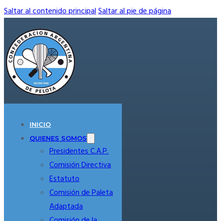
Saltar al contenido principal
Saltar al pie de página
INICIO
QUIENES SOMOS
Presidentes C.A.P.
Comisión Directiva
Estatuto
Comisión de Paleta
Adaptada
Comisión de la