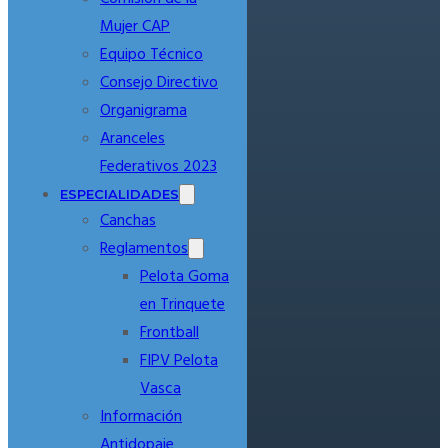
Mujer CAP
Equipo Técnico
Consejo Directivo
Organigrama
Aranceles
Federativos 2023
ESPECIALIDADES
Canchas
Reglamentos
Pelota Goma
en Trinquete
Frontball
FIPV Pelota
Vasca
Información
Antidopaje