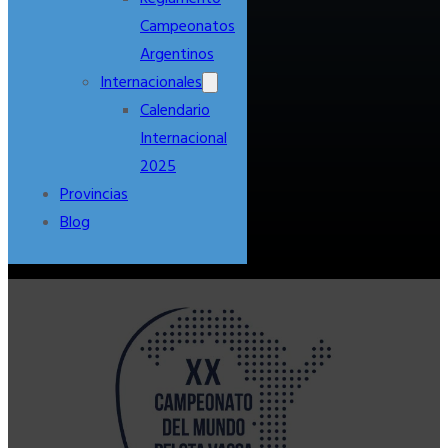
Campeonatos
Argentinos
Internacionales
Calendario
Internacional
2025
Provincias
Blog