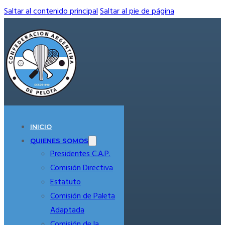
Saltar al contenido principal
Saltar al pie de página
INICIO
QUIENES SOMOS
Presidentes C.A.P.
Comisión Directiva
Estatuto
Comisión de Paleta
Adaptada
Comisión de la