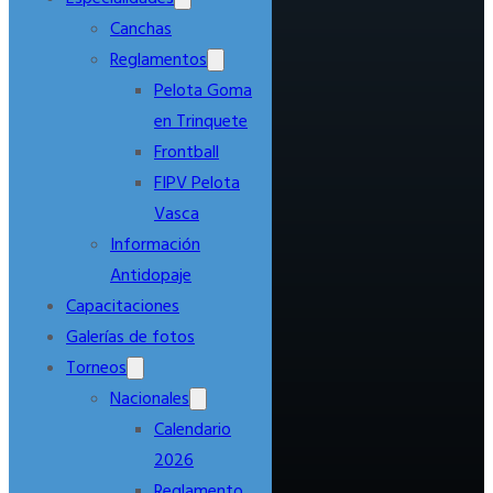
Canchas
Reglamentos
Pelota Goma
en Trinquete
Frontball
FIPV Pelota
Vasca
Información
Antidopaje
Capacitaciones
Galerías de fotos
Torneos
Nacionales
Calendario
2026
Reglamento