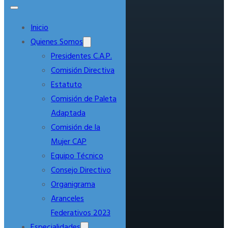
Inicio
Quienes Somos
Presidentes C.A.P.
Comisión Directiva
Estatuto
Comisión de Paleta
Adaptada
Comisión de la
Mujer CAP
Equipo Técnico
Consejo Directivo
Organigrama
Aranceles
Federativos 2023
Especialidades