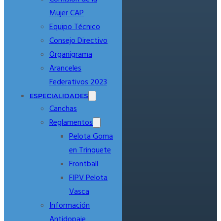
Mujer CAP
Equipo Técnico
Consejo Directivo
Organigrama
Aranceles
Federativos 2023
ESPECIALIDADES
Canchas
Reglamentos
Pelota Goma
en Trinquete
Frontball
FIPV Pelota
Vasca
Información
Antidopaje