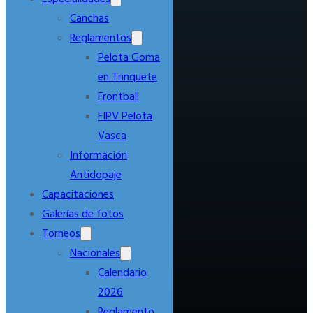
Canchas
Reglamentos
Pelota Goma
en Trinquete
Frontball
FIPV Pelota
Vasca
Información
Antidopaje
Capacitaciones
Galerías de fotos
Torneos
Nacionales
Calendario
2026
Reglamento