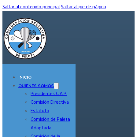
Saltar al contenido principal
Saltar al pie de página
INICIO
QUIENES SOMOS
Presidentes C.A.P.
Comisión Directiva
Estatuto
Comisión de Paleta
Adaptada
Comisión de la