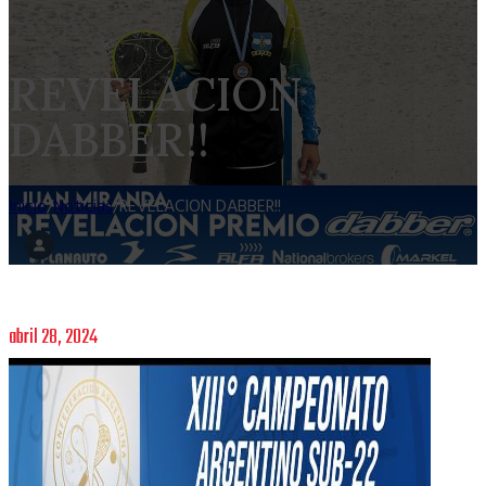
REVELACION
DABBER!!
Inicio
/
Noticias
/
REVELACION DABBER!!
abril 28, 2024