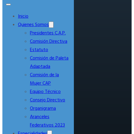
Inicio
Quienes Somos
Presidentes C.A.P.
Comisión Directiva
Estatuto
Comisión de Paleta
Adaptada
Comisión de la
Mujer CAP
Equipo Técnico
Consejo Directivo
Organigrama
Aranceles
Federativos 2023
Especialidades