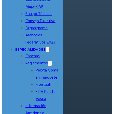
Mujer CAP
Equipo Técnico
Consejo Directivo
Organigrama
Aranceles
Federativos 2023
ESPECIALIDADES
Canchas
Reglamentos
Pelota Goma
en Trinquete
Frontball
FIPV Pelota
Vasca
Información
Antidopaje