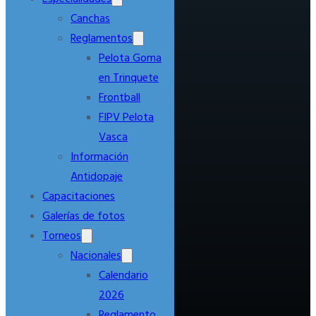
Canchas
Reglamentos
Pelota Goma
en Trinquete
Frontball
FIPV Pelota
Vasca
Información
Antidopaje
Capacitaciones
Galerías de fotos
Torneos
Nacionales
Calendario
2026
Reglamento