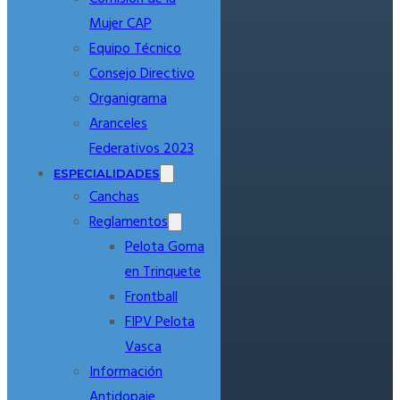
Mujer CAP
Equipo Técnico
Consejo Directivo
Organigrama
Aranceles
Federativos 2023
ESPECIALIDADES
Canchas
Reglamentos
Pelota Goma
en Trinquete
Frontball
FIPV Pelota
Vasca
Información
Antidopaje