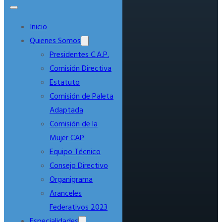
Inicio
Quienes Somos
Presidentes C.A.P.
Comisión Directiva
Estatuto
Comisión de Paleta
Adaptada
Comisión de la
Mujer CAP
Equipo Técnico
Consejo Directivo
Organigrama
Aranceles
Federativos 2023
Especialidades