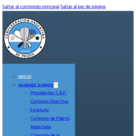
Saltar al contenido principal
Saltar al pie de página
INICIO
QUIENES SOMOS
Presidentes C.A.P.
Comisión Directiva
Estatuto
Comisión de Paleta
Adaptada
Comisión de la