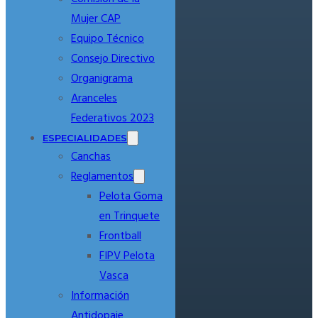
Mujer CAP
Equipo Técnico
Consejo Directivo
Organigrama
Aranceles
Federativos 2023
ESPECIALIDADES
Canchas
Reglamentos
Pelota Goma
en Trinquete
Frontball
FIPV Pelota
Vasca
Información
Antidopaje