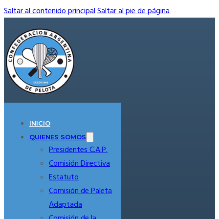
Saltar al contenido principal
Saltar al pie de página
INICIO
QUIENES SOMOS
Presidentes C.A.P.
Comisión Directiva
Estatuto
Comisión de Paleta
Adaptada
Comisión de la