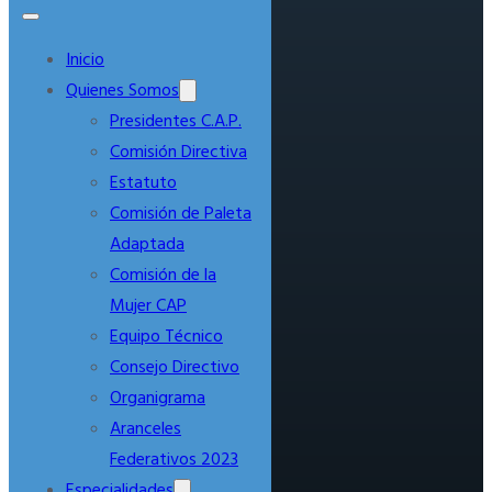
Inicio
Quienes Somos
Presidentes C.A.P.
Comisión Directiva
Estatuto
Comisión de Paleta
Adaptada
Comisión de la
Mujer CAP
Equipo Técnico
Consejo Directivo
Organigrama
Aranceles
Federativos 2023
Especialidades