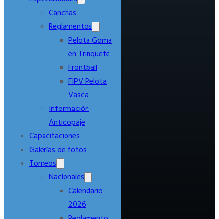
Canchas
Reglamentos
Pelota Goma
en Trinquete
Frontball
FIPV Pelota
Vasca
Información
Antidopaje
Capacitaciones
Galerías de fotos
Torneos
Nacionales
Calendario
2026
Reglamento