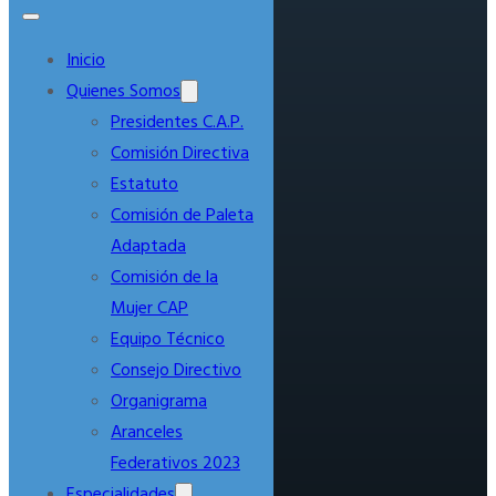
Inicio
Quienes Somos
Presidentes C.A.P.
Comisión Directiva
Estatuto
Comisión de Paleta
Adaptada
Comisión de la
Mujer CAP
Equipo Técnico
Consejo Directivo
Organigrama
Aranceles
Federativos 2023
Especialidades