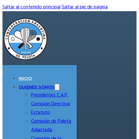
Saltar al contenido principal
Saltar al pie de página
INICIO
QUIENES SOMOS
Presidentes C.A.P.
Comisión Directiva
Estatuto
Comisión de Paleta
Adaptada
Comisión de la