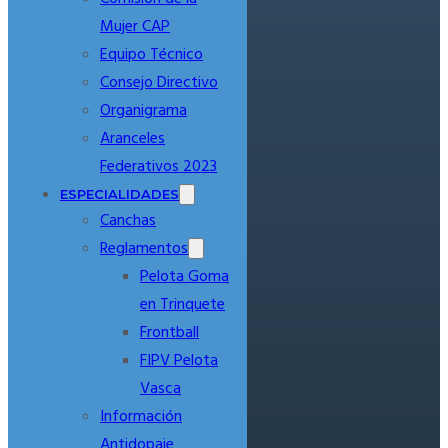
Mujer CAP
Equipo Técnico
Consejo Directivo
Organigrama
Aranceles
Federativos 2023
ESPECIALIDADES
Canchas
Reglamentos
Pelota Goma
en Trinquete
Frontball
FIPV Pelota
Vasca
Información
Antidopaje