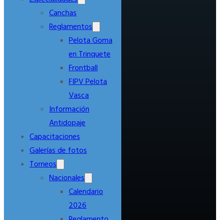
Canchas
Reglamentos
Pelota Goma
en Trinquete
Frontball
FIPV Pelota
Vasca
Información
Antidopaje
Capacitaciones
Galerías de fotos
Torneos
Nacionales
Calendario
2026
Reglamento