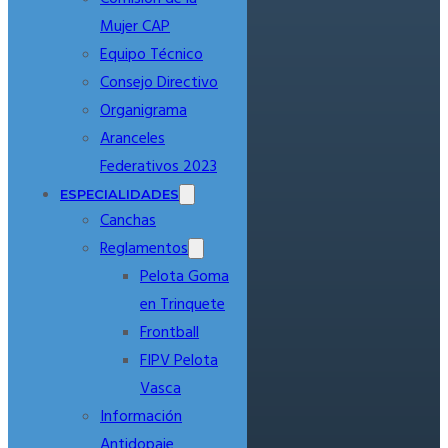
Mujer CAP
Equipo Técnico
Consejo Directivo
Organigrama
Aranceles
Federativos 2023
ESPECIALIDADES
Canchas
Reglamentos
Pelota Goma
en Trinquete
Frontball
FIPV Pelota
Vasca
Información
Antidopaje