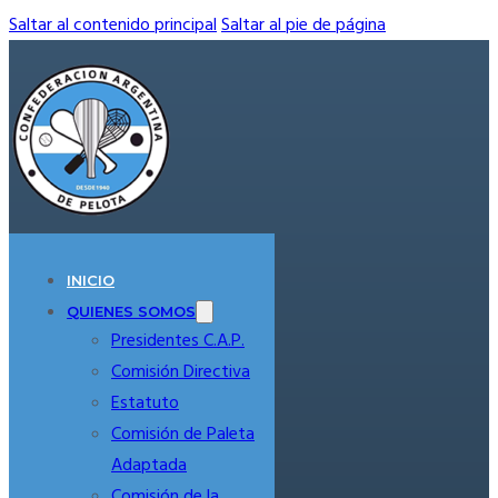
Saltar al contenido principal
Saltar al pie de página
INICIO
QUIENES SOMOS
Presidentes C.A.P.
Comisión Directiva
Estatuto
Comisión de Paleta
Adaptada
Comisión de la