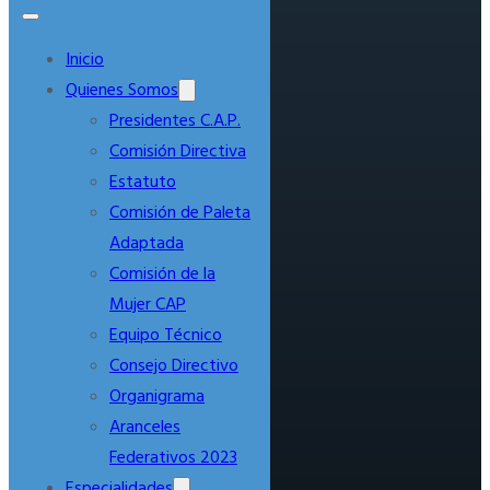
Inicio
Quienes Somos
Presidentes C.A.P.
Comisión Directiva
Estatuto
Comisión de Paleta
Adaptada
Comisión de la
Mujer CAP
Equipo Técnico
Consejo Directivo
Organigrama
Aranceles
Federativos 2023
Especialidades