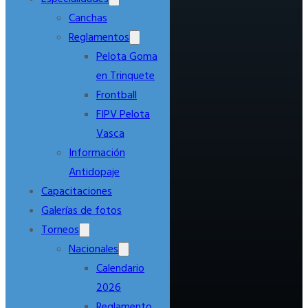
Canchas
Reglamentos
Pelota Goma
en Trinquete
Frontball
FIPV Pelota
Vasca
Información
Antidopaje
Capacitaciones
Galerías de fotos
Torneos
Nacionales
Calendario
2026
Reglamento