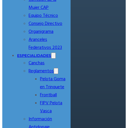
Mujer CAP
Equipo Técnico
Consejo Directivo
Organigrama
Aranceles
Federativos 2023
ESPECIALIDADES
Canchas
Reglamentos
Pelota Goma
en Trinquete
Frontball
FIPV Pelota
Vasca
Información
Antidopaje