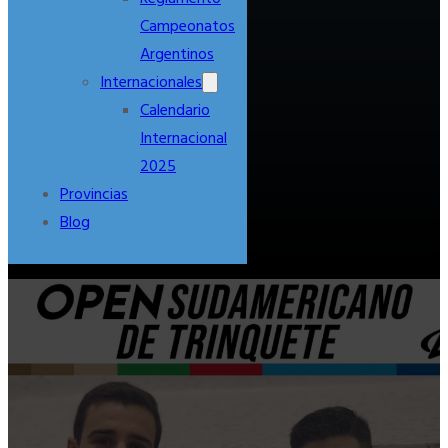
Campeonatos
Argentinos
Internacionales
Calendario
Internacional
2025
Provincias
Blog