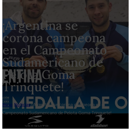
¡Argentina se
corona campeona
en el Campeonato
Sudamericano de
Pelota Goma
Trinquete!
Inicio
/
Noticias
/
¡Argentina se corona campeona en el
Campeonato Sudamericano de Pelota Goma Trinquete!