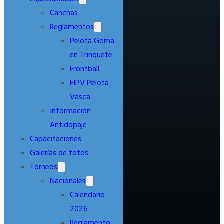
Canchas
Reglamentos
Pelota Goma
en Trinquete
Frontball
FIPV Pelota
Vasca
Información
Antidopaje
Capacitaciones
Galerías de fotos
Torneos
Nacionales
Calendario
2026
Reglamento