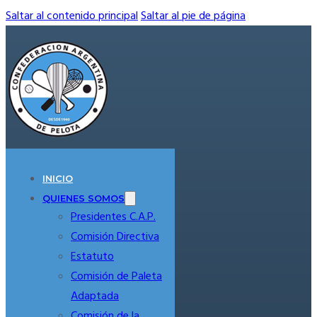
Saltar al contenido principal
Saltar al pie de página
INICIO
QUIENES SOMOS
Presidentes C.A.P.
Comisión Directiva
Estatuto
Comisión de Paleta
Adaptada
Comisión de la