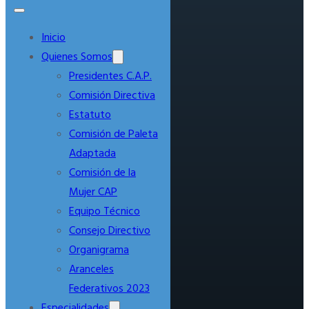
Inicio
Quienes Somos
Presidentes C.A.P.
Comisión Directiva
Estatuto
Comisión de Paleta
Adaptada
Comisión de la
Mujer CAP
Equipo Técnico
Consejo Directivo
Organigrama
Aranceles
Federativos 2023
Especialidades