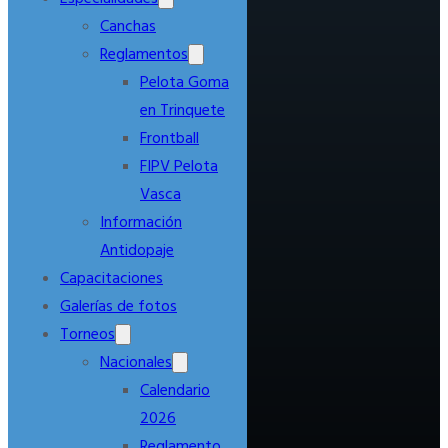
Canchas
Reglamentos
Pelota Goma
en Trinquete
Frontball
FIPV Pelota
Vasca
Información
Antidopaje
Capacitaciones
Galerías de fotos
Torneos
Nacionales
Calendario
2026
Reglamento