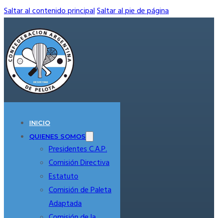
Saltar al contenido principal
Saltar al pie de página
INICIO
QUIENES SOMOS
Presidentes C.A.P.
Comisión Directiva
Estatuto
Comisión de Paleta
Adaptada
Comisión de la