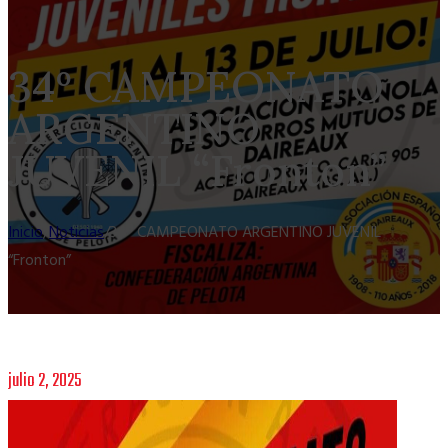
34º CAMPEONATO
ARGENTINO
JUVENIL “Fronton”
Inicio
/
Noticias
/
34º CAMPEONATO ARGENTINO JUVENIL
“Fronton”
julio 2, 2025