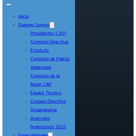
Inicio
Quienes Somos
Presidentes C.A.P.
Comisión Directiva
Estatuto
Comisión de Paleta
Adaptada
Comisión de la
Mujer CAP
Equipo Técnico
Consejo Directivo
Organigrama
Aranceles
Federativos 2023
Especialidades