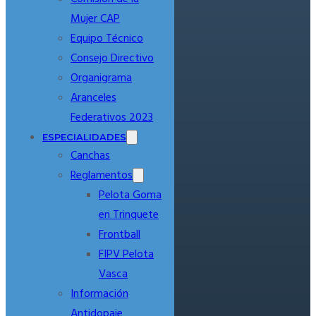
Mujer CAP
Equipo Técnico
Consejo Directivo
Organigrama
Aranceles
Federativos 2023
ESPECIALIDADES
Canchas
Reglamentos
Pelota Goma
en Trinquete
Frontball
FIPV Pelota
Vasca
Información
Antidopaje